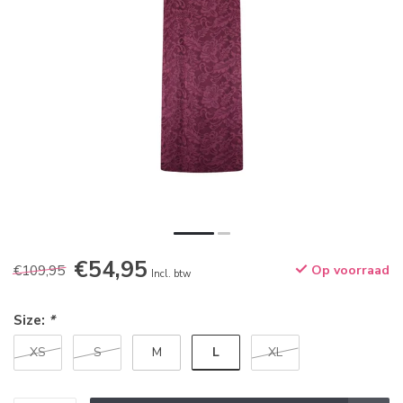
€54,95
€109,95
Op voorraad
Incl. btw
Size:
*
L
XS
S
M
XL