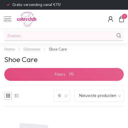
Gratis verzending vanaf €75!
0
MENU
Home
/
Schoenen
/
Shoe Care
Shoe Care
Filters