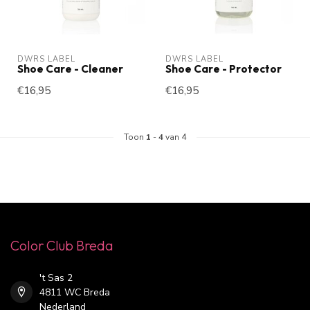
DWRS LABEL
DWRS LABEL
Shoe Care - Cleaner
Shoe Care - Protector
€16,95
€16,95
Toon
1
-
4
van 4
Color Club Breda
't Sas 2
4811 WC Breda
Nederland