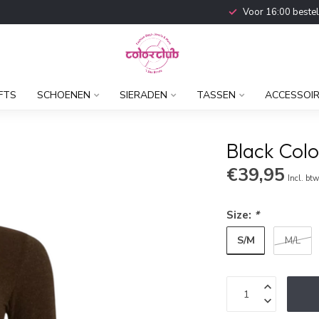
Voor 16:00 beste
FTS
SCHOENEN
SIERADEN
TASSEN
ACCESSOI
Black Colo
€39,95
Incl. bt
Size:
*
S/M
M/L