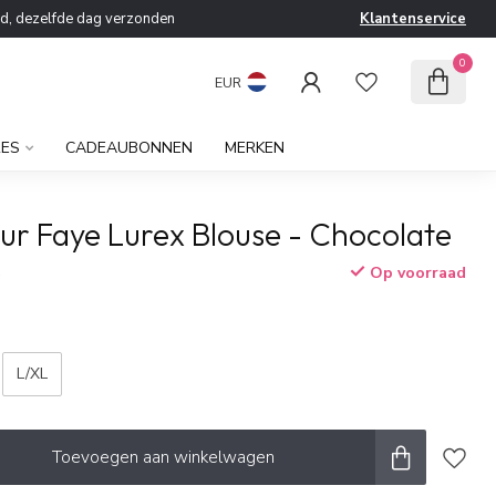
ld, dezelfde dag verzonden
Klantenservice
0
EUR
RES
CADEAUBONNEN
MERKEN
ur Faye Lurex Blouse - Chocolate
Op voorraad
w
L/XL
Toevoegen aan winkelwagen