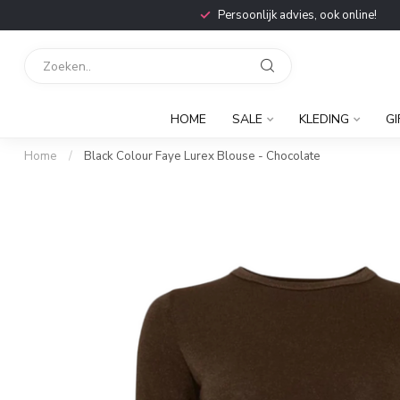
Persoonlijk advies, ook online!
HOME
SALE
KLEDING
GI
Home
/
Black Colour Faye Lurex Blouse - Chocolate