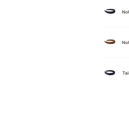
No
No
Ta