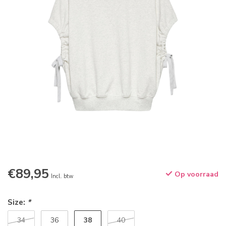
€89,95
Op voorraad
Incl. btw
Size:
*
38
34
36
40