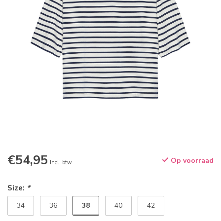
€54,95
Op voorraad
Incl. btw
Size:
*
38
34
36
40
42