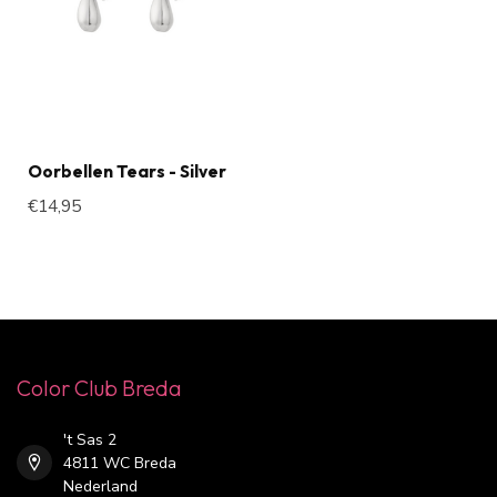
Oorbellen Tears - Silver
€14,95
Color Club Breda
't Sas 2
4811 WC Breda
Nederland