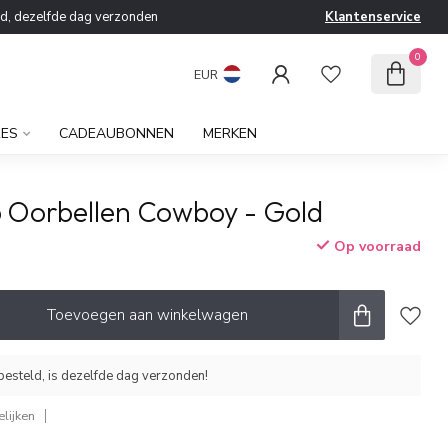
ld, dezelfde dag verzonden
Klantenservice
0
EUR
RES
CADEAUBONNEN
MERKEN
b Oorbellen Cowboy - Gold
Op voorraad
w
Toevoegen aan winkelwagen
esteld, is dezelfde dag verzonden!
lijken