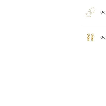
Oor
Oor