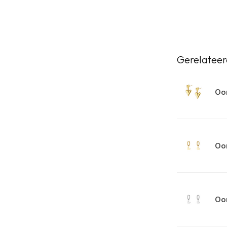
Gerelateer
Oor
Oor
Oor