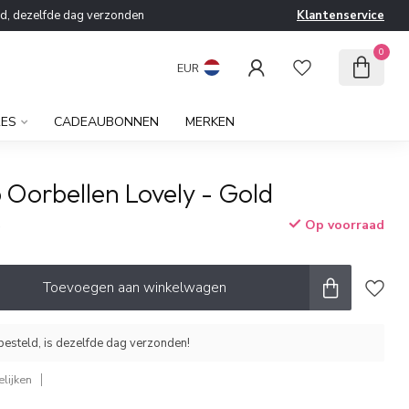
ld, dezelfde dag verzonden
Klantenservice
0
EUR
RES
CADEAUBONNEN
MERKEN
 Oorbellen Lovely - Gold
Op voorraad
w
Toevoegen aan winkelwagen
esteld, is dezelfde dag verzonden!
lijken