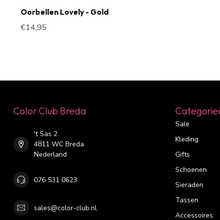
Oorbellen Lovely - Gold
€14,95
Color Club Breda
Categorie
Sale
't Sas 2
Kleding
4811 WC Breda
Nederland
Gifts
Schoenen
076 531 0623
Sieraden
Tassen
sales@color-club.nl
Accessoires