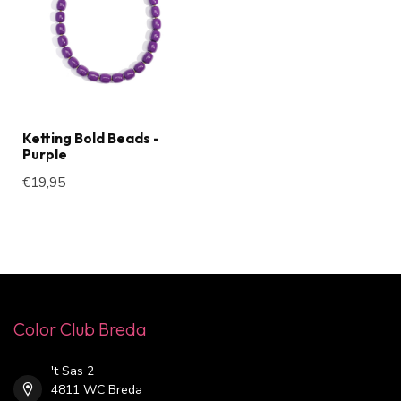
Ketting Bold Beads -
Purple
€19,95
Color Club Breda
't Sas 2
4811 WC Breda