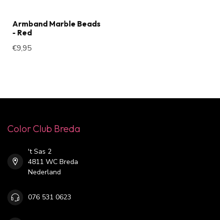
Armband Marble Beads
- Red
€9,95
Color Club Breda
't Sas 2
4811 WC Breda
Nederland
076 531 0623