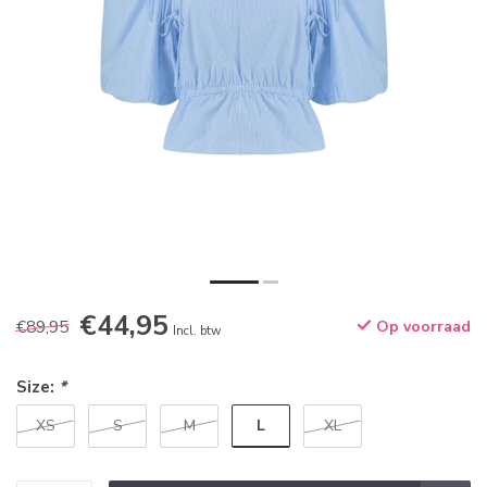
€44,95
€89,95
Op voorraad
Incl. btw
Size:
*
L
XS
S
M
XL