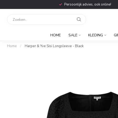
Persoonlijk advies, ook online!
HOME
SALE
KLEDING
GI
Home
/
Harper & Yve Sisi Longsleeve - Black