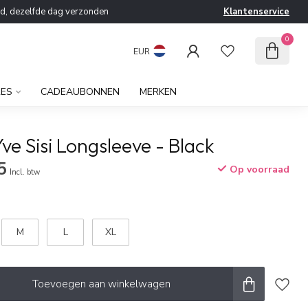
ld, dezelfde dag verzonden
Klantenservice
0
EUR
RES
CADEAUBONNEN
MERKEN
ve Sisi Longsleeve - Black
5
Op voorraad
Incl. btw
M
L
XL
Toevoegen aan winkelwagen