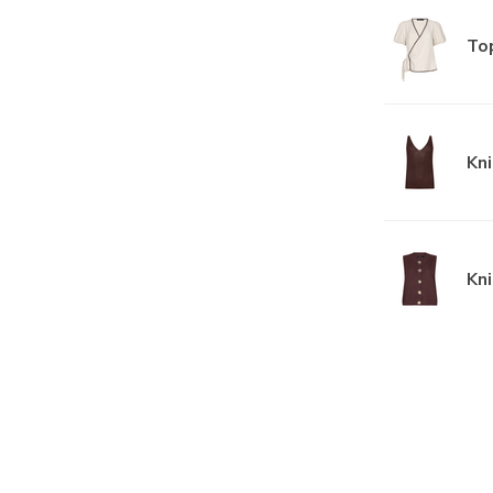
Top
Kn
Kn