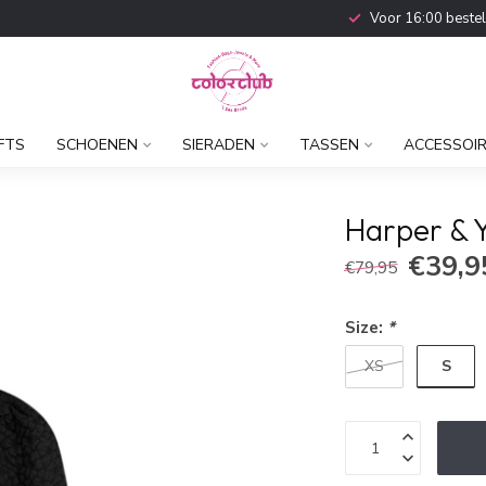
Voor 16:00 beste
FTS
SCHOENEN
SIERADEN
TASSEN
ACCESSOI
Harper & Y
€39,9
€79,95
Size:
*
S
XS