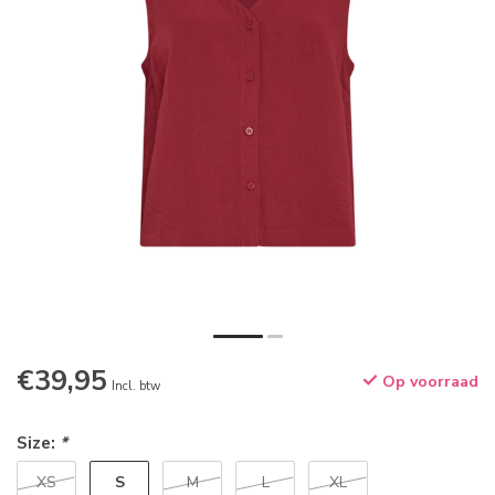
€39,95
Op voorraad
Incl. btw
Size:
*
S
XS
M
L
XL