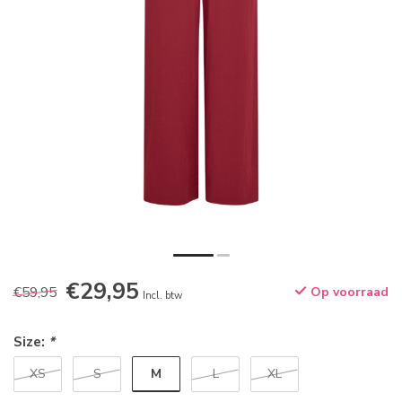
€29,95
€59,95
Op voorraad
Incl. btw
Size:
*
M
XS
S
L
XL