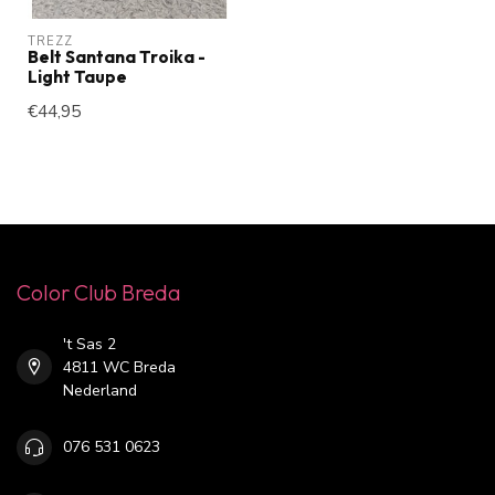
TREZZ
Belt Santana Troika -
Light Taupe
€44,95
Color Club Breda
't Sas 2
4811 WC Breda
Nederland
076 531 0623