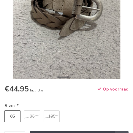
€44,95
Op voorraad
Incl. btw
Size:
*
85
95
105