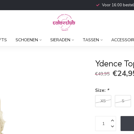
Voor 16:00 beste
FTS
SCHOENEN
SIERADEN
TASSEN
ACCESSOI
Ydence Top
€24,9
€49,95
Size:
*
XS
S