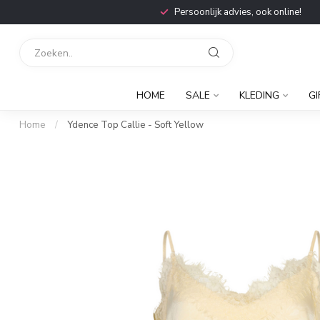
Persoonlijk advies, ook online!
HOME
SALE
KLEDING
GI
Home
/
Ydence Top Callie - Soft Yellow