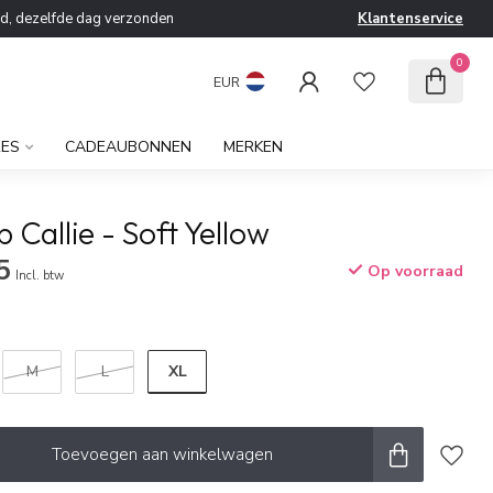
ld, dezelfde dag verzonden
Klantenservice
0
EUR
RES
CADEAUBONNEN
MERKEN
 Callie - Soft Yellow
5
Op voorraad
Incl. btw
XL
M
L
Toevoegen aan winkelwagen