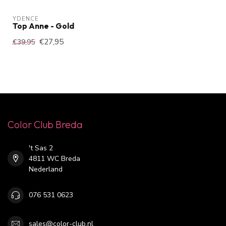
YDENCE
Top Anne - Gold
€27,95
€39,95
Color Club Breda
't Sas 2
4811 WC Breda
Nederland
076 531 0623
sales@color-club.nl