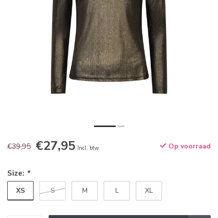
€27,95
€39,95
Op voorraad
Incl. btw
Size:
*
XS
S
M
L
XL