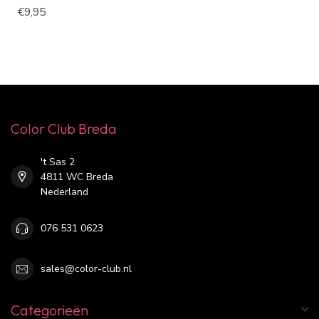
€9,95
Color Club Breda
't Sas 2
4811 WC Breda
Nederland
076 531 0623
sales@color-club.nl
Categorieën