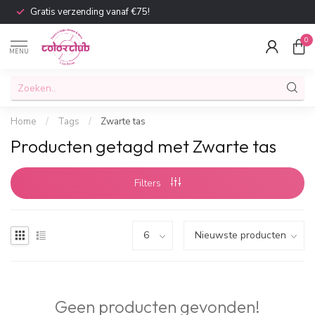
Gratis verzending vanaf €75!
0
MENU
Home
/
Tags
/
Zwarte tas
Producten getagd met Zwarte tas
Filters
Geen producten gevonden!