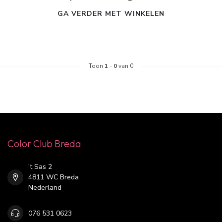
GA VERDER MET WINKELEN
Toon
1
-
0
van 0
Color Club Breda
't Sas 2
4811 WC Breda
Nederland
076 531 0623