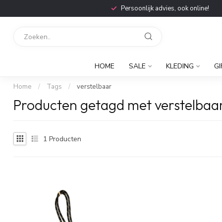
Persoonlijk advies, ook online!
HOME
SALE
KLEDING
GI
Home
/
Tags
/
verstelbaar
Producten getagd met verstelbaa
1
Producten