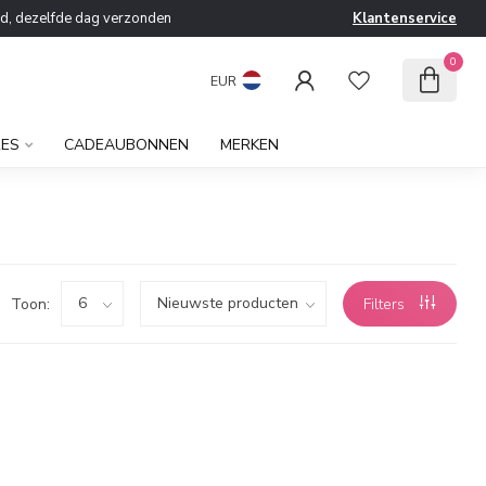
ld, dezelfde dag verzonden
Klantenservice
0
EUR
RES
CADEAUBONNEN
MERKEN
Toon:
Filters