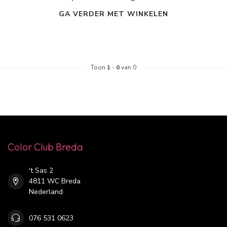
GA VERDER MET WINKELEN
Toon
1
-
0
van 0
Color Club Breda
't Sas 2
4811 WC Breda
Nederland
076 531 0623