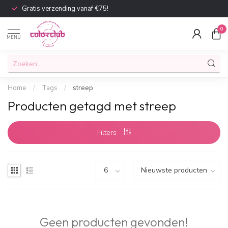
Gratis verzending vanaf €75!
0
MENU
Home
/
Tags
/
streep
Producten getagd met streep
Filters
Geen producten gevonden!