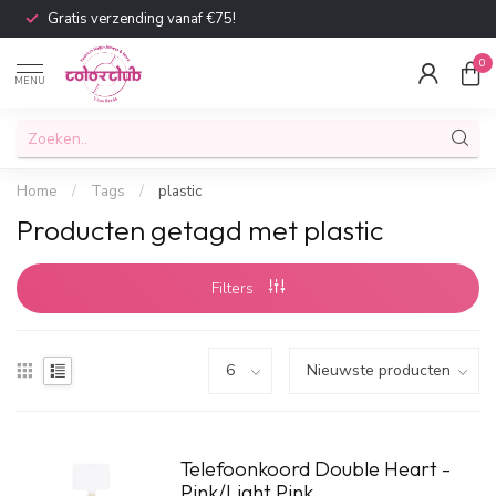
Gratis verzending vanaf €75!
0
MENU
Home
/
Tags
/
plastic
Producten getagd met plastic
Filters
Telefoonkoord Double Heart -
Pink/Light Pink