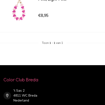
€8,95
Toon
1
-
1
van 1
Color Club Breda
't Sas 2
4811 WC Breda
Nederland