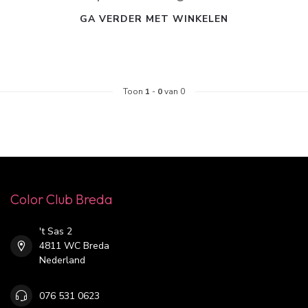
GA VERDER MET WINKELEN
Toon
1
-
0
van 0
Color Club Breda
't Sas 2
4811 WC Breda
Nederland
076 531 0623