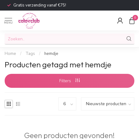
Gratis verzending vanaf €75!
0
MENU
Home
/
Tags
/
hemdje
Producten getagd met hemdje
Filters
Geen producten gevonden!