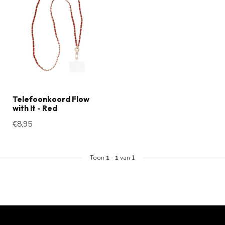
Telefoonkoord Flow
with It - Red
€8,95
Toon
1
-
1
van 1