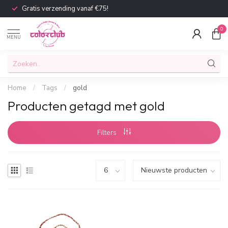
Gratis verzending vanaf €75!
0
MENU
Home
/
Tags
/
gold
Producten getagd met gold
Filters