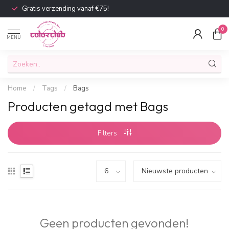
Gratis verzending vanaf €75!
0
MENU
Home
/
Tags
/
Bags
Producten getagd met Bags
Filters
Geen producten gevonden!