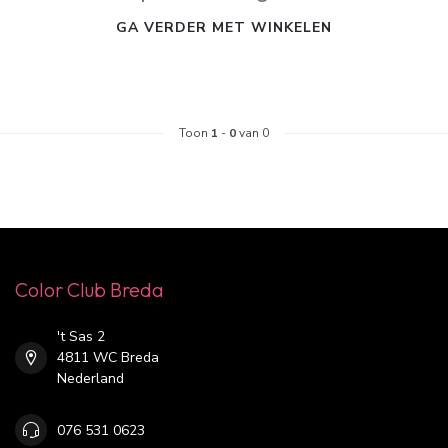
GA VERDER MET WINKELEN
Toon
1
-
0
van 0
Color Club Breda
't Sas 2
4811 WC Breda
Nederland
076 531 0623