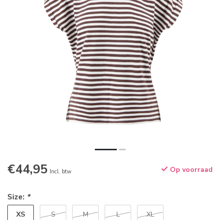
€44,95
Op voorraad
Incl. btw
Size:
*
XS
S
M
L
XL