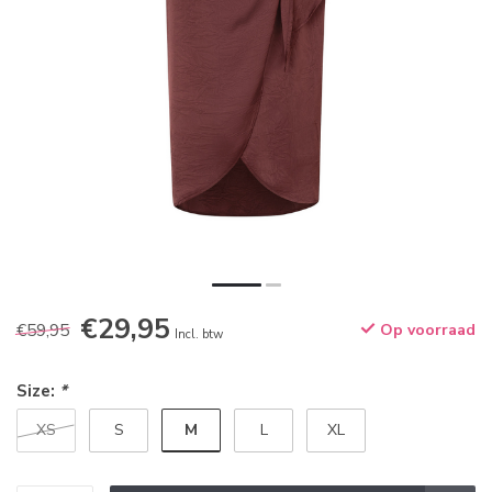
€29,95
€59,95
Op voorraad
Incl. btw
Size:
*
M
XS
S
L
XL