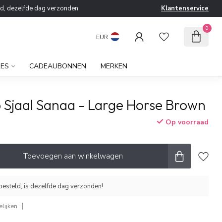
ld, dezelfde dag verzonden
Klantenservice
0
EUR
RES
CADEAUBONNEN
MERKEN
 Sjaal Sanaa - Large Horse Brown
Op voorraad
w
Toevoegen aan winkelwagen
esteld, is dezelfde dag verzonden!
lijken