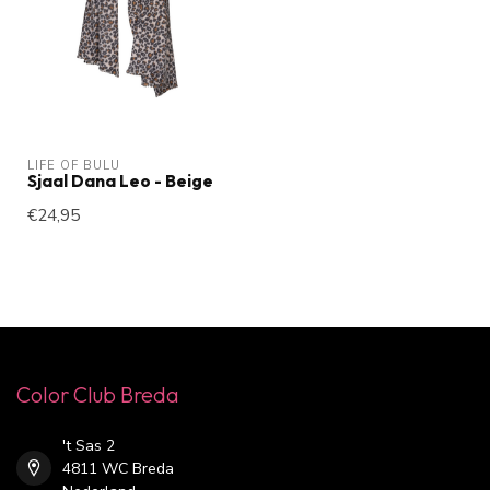
LIFE OF BULU
Sjaal Dana Leo - Beige
€24,95
Color Club Breda
't Sas 2
4811 WC Breda