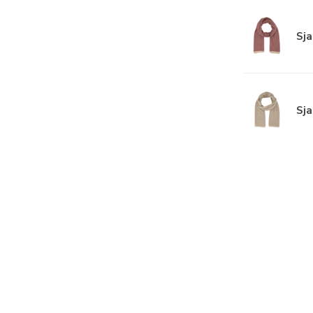
Sja
Sja