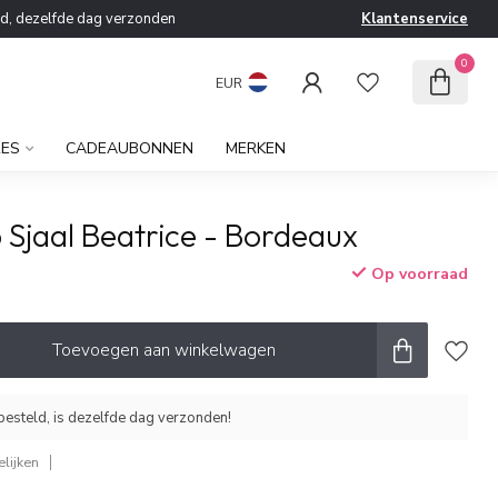
ld, dezelfde dag verzonden
Klantenservice
0
EUR
RES
CADEAUBONNEN
MERKEN
 Sjaal Beatrice - Bordeaux
Op voorraad
w
Toevoegen aan winkelwagen
esteld, is dezelfde dag verzonden!
lijken