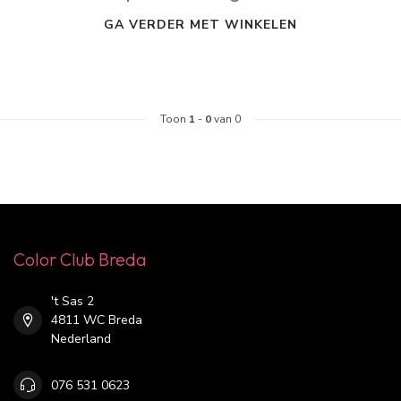
GA VERDER MET WINKELEN
Toon
1
-
0
van 0
Color Club Breda
't Sas 2
4811 WC Breda
Nederland
076 531 0623