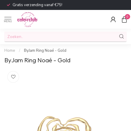
Gratis verzending vanaf €75!
0
MENU
Home
/
ByJam Ring Noaé - Gold
ByJam Ring Noaé - Gold