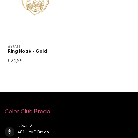
BYJAM
Ring Noaé - Gold
€24,95
Color Club Breda
't Sas 2
4811 WC Breda