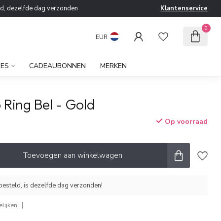
ld, dezelfde dag verzonden
Klantenservice
0
EUR
RES
CADEAUBONNEN
MERKEN
 Ring Bel - Gold
Op voorraad
w
Toevoegen aan winkelwagen
esteld, is dezelfde dag verzonden!
lijken