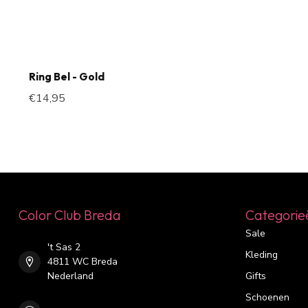
Ring Bel - Gold
€14,95
Color Club Breda
Categorie
Sale
't Sas 2
Kleding
4811 WC Breda
Nederland
Gifts
Schoenen