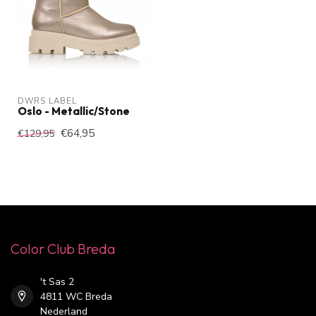
DWRS LABEL
Oslo - Metallic/Stone
€64,95
€129,95
Color Club Breda
't Sas 2
4811 WC Breda
Nederland