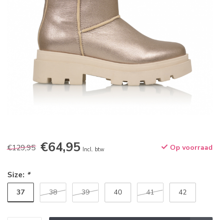
€64,95
€129,95
Op voorraad
Incl. btw
Size:
*
37
38
39
40
41
42