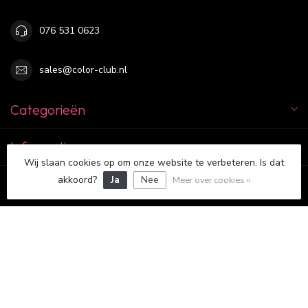
076 531 0623
sales@color-club.nl
Categorieën
Informatie
Wij slaan cookies op om onze website te verbeteren. Is dat
akkoord?
Ja
Nee
Meer over cookies »
Mijn account
€