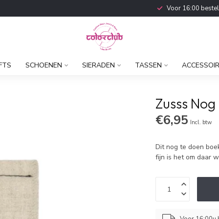
Voor 16:00 beste
FTS
SCHOENEN
SIERADEN
TASSEN
ACCESSOI
Zusss Nog
€6,95
Incl. btw
Dit nog te doen boekj
fijn is het om daar 
Voor 16:00u b