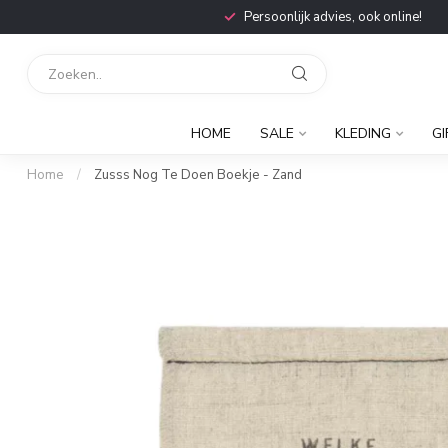
Persoonlijk advies, ook online!
HOME
SALE
KLEDING
GI
Home
/
Zusss Nog Te Doen Boekje - Zand