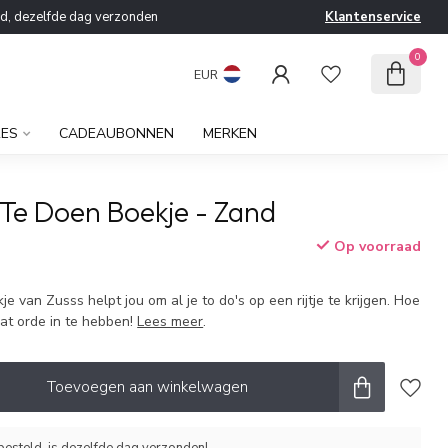
ld, dezelfde dag verzonden
Klantenservice
0
EUR
RES
CADEAUBONNEN
MERKEN
 Te Doen Boekje - Zand
Op voorraad
e van Zusss helpt jou om al je to do's op een rijtje te krijgen. Hoe
wat orde in te hebben!
Lees meer
.
Toevoegen aan winkelwagen
esteld, is dezelfde dag verzonden!