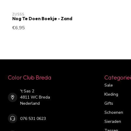
ZUSSS
Nog Te Doen Boekje - Zand
€6,95
Color Club Breda
Categorie
Sale
't Sas 2
Kleding
4811 WC Breda
Nederland
Gifts
Schoenen
076 531 0623
Sieraden
Tassen