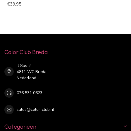
€39,95
Color Club Breda
't Sas 2
4811 WC Breda
Nederland
076 531 0623
sales@color-club.nl
Categorieën