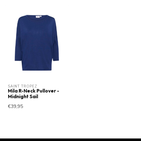
SAINT TROPEZ
Mila R-Neck Pullover -
Midnight Sail
€39,95