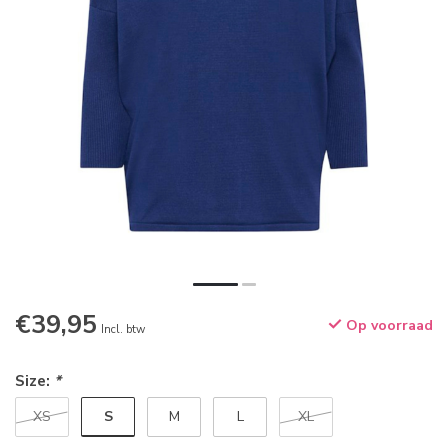
€39,95
Op voorraad
Incl. btw
Size:
*
S
XS
M
L
XL