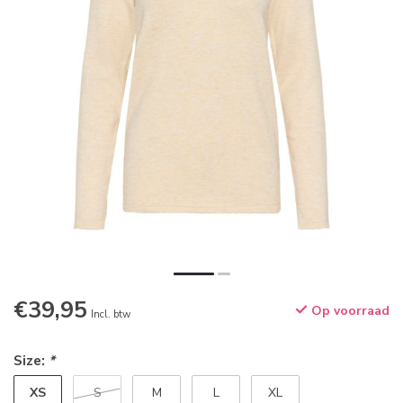
€39,95
Op voorraad
Incl. btw
Size:
*
XS
S
M
L
XL