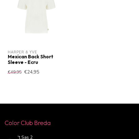
HARPER & YVE
Mexican Back Short
Sleeve - Ecru
€24,95
€49,95
Color Club Breda
't Sas 2