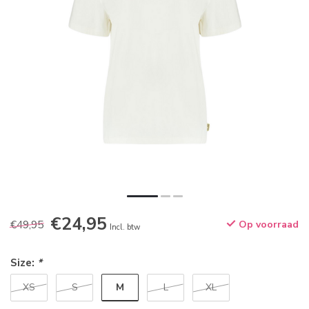
€24,95
€49,95
Op voorraad
Incl. btw
Size:
*
M
XS
S
L
XL