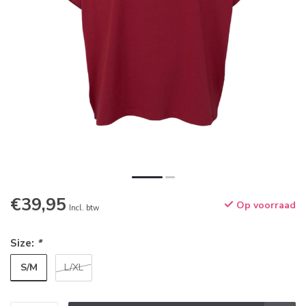
€39,95
Op voorraad
Incl. btw
Size:
*
S/M
L/XL