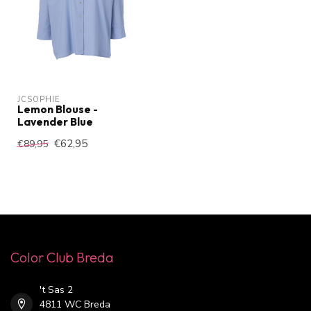
JCSOPHIE
Lemon Blouse -
Lavender Blue
€62,95
€89,95
Color Club Breda
't Sas 2
4811 WC Breda