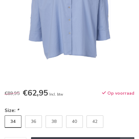
€62,95
€89,95
Op voorraad
Incl. btw
Size:
*
34
36
38
40
42