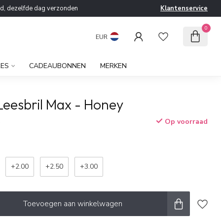
ld, dezelfde dag verzonden
Klantenservice
0
EUR
RES
CADEAUBONNEN
MERKEN
Leesbril Max - Honey
Op voorraad
w
+2.00
+2.50
+3.00
Toevoegen aan winkelwagen