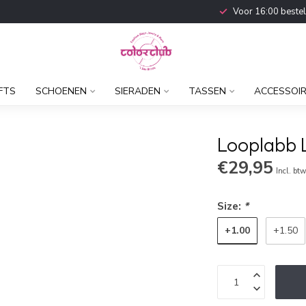
Voor 16:00 beste
FTS
SCHOENEN
SIERADEN
TASSEN
ACCESSOI
Looplabb 
€29,95
Incl. bt
Size:
*
+1.00
+1.50