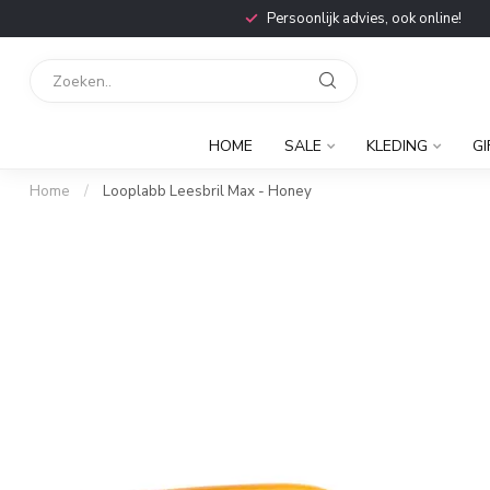
Persoonlijk advies, ook online!
HOME
SALE
KLEDING
GI
Home
/
Looplabb Leesbril Max - Honey