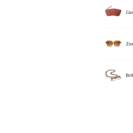
Co
Zon
Bri