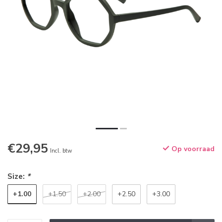
€29,95
Op voorraad
Incl. btw
Size:
*
+1.00
+1.50
+2.00
+2.50
+3.00