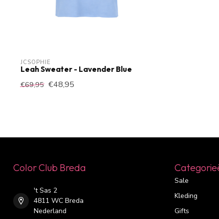
JCSOPHIE
Leah Sweater - Lavender Blue
€48,95
€69,95
Color Club Breda
Categorie
Sale
't Sas 2
Kleding
4811 WC Breda
Nederland
Gifts