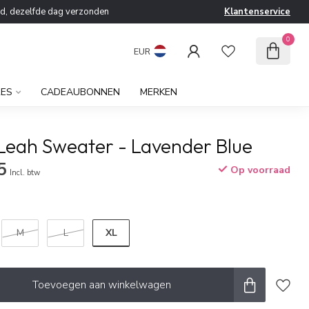
ld, dezelfde dag verzonden
Klantenservice
0
EUR
RES
CADEAUBONNEN
MERKEN
Leah Sweater - Lavender Blue
5
Op voorraad
Incl. btw
XL
M
L
Toevoegen aan winkelwagen