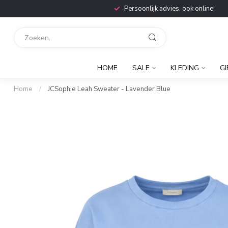
Persoonlijk advies, ook online!
HOME
SALE
KLEDING
GI
Home
/
JCSophie Leah Sweater - Lavender Blue