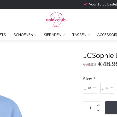
Voor 16:00 beste
FTS
SCHOENEN
SIERADEN
TASSEN
ACCESSOI
JCSophie 
€48,9
€69,95
Size:
*
XS
S