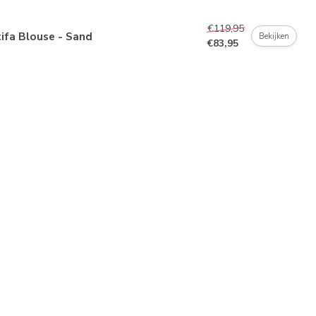
€119,95
ifa Blouse - Sand
Bekijken
€83,95