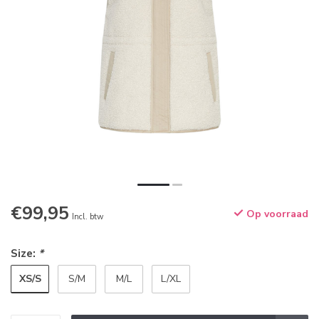
€99,95
Op voorraad
Incl. btw
Size:
*
XS/S
S/M
M/L
L/XL