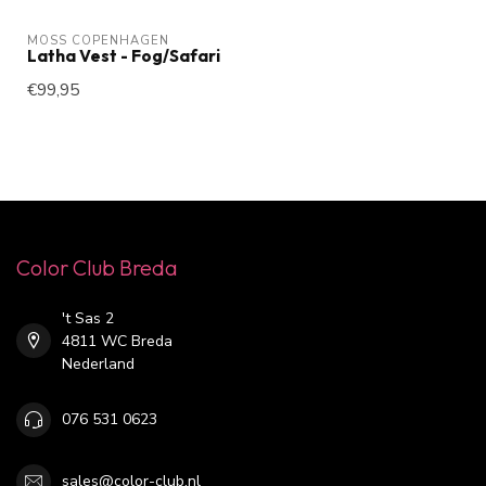
MOSS COPENHAGEN
Latha Vest - Fog/Safari
€99,95
Color Club Breda
't Sas 2
4811 WC Breda
Nederland
076 531 0623
sales@color-club.nl