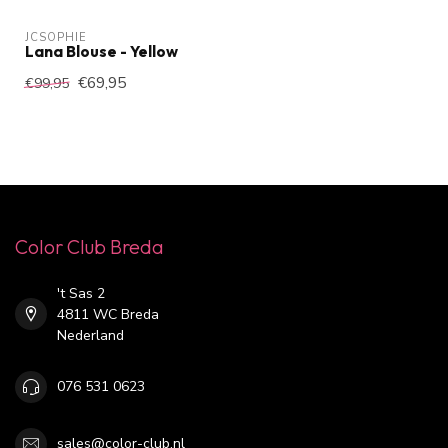
JCSOPHIE
Lana Blouse - Yellow
€69,95
€99,95
Color Club Breda
't Sas 2
4811 WC Breda
Nederland
076 531 0623
sales@color-club.nl