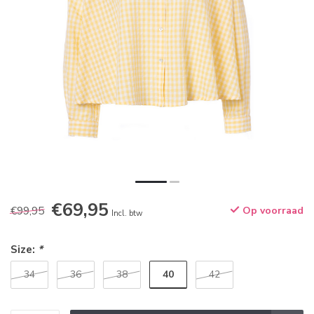
€69,95
€99,95
Op voorraad
Incl. btw
Size:
*
40
34
36
38
42