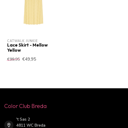
CATWALK JUNKIE
Lace Skirt - Mellow
Yellow
€49,95
€99,95
Color Club Breda
't Sas 2
4811 WC Breda