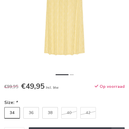
€49,95
€99,95
Op voorraad
Incl. btw
Size:
*
34
36
38
40
42