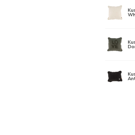
Kus
Wh
Ku
Do
Kus
Ant