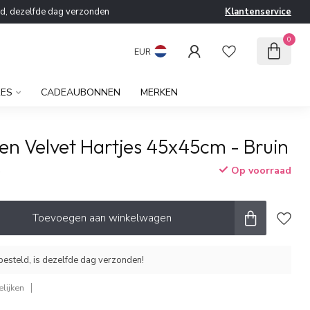
ld, dezelfde dag verzonden
Klantenservice
0
EUR
RES
CADEAUBONNEN
MERKEN
en Velvet Hartjes 45x45cm - Bruin
Op voorraad
w
Toevoegen aan winkelwagen
esteld, is dezelfde dag verzonden!
lijken