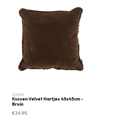
ZUSSS
Kussen Velvet Hartjes 45x45cm -
Bruin
€34,95