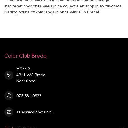
zodat je er altijd verzorgd en zelfverzekerd uitziet. Laat je
inspireren door onze veelzijdige collectie en shop jouw favoriete
kleding online of kom langs in onze winkel in Breda!
Color Club Breda
't Sas 2
4811 WC Breda
Nederland
076 531 0623
sales@color-club.nl