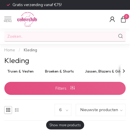
Gratis verzending vanaf €75!
0
MENU
Home
/
Kleding
Kleding
Truien & Vesten
Broeken & Shorts
Jassen, Blazers & Gilets
Filters
Show more products