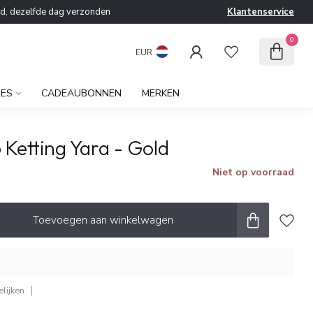
ld, dezelfde dag verzonden
Klantenservice
0
EUR
RES
CADEAUBONNEN
MERKEN
 Ketting Yara - Gold
Niet op voorraad
w
Toevoegen aan winkelwagen
lijken