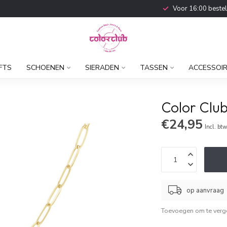
Voor 16:00 beste
FTS
SCHOENEN
SIERADEN
TASSEN
ACCESSOI
Color Club
€24,95
Incl. bt
op aanvraag
Toevoegen om te verge